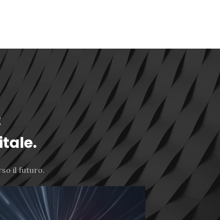
:
itale.
o il futuro.