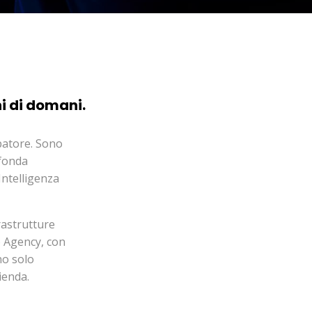
i di domani.
patore. Sono
fonda
Intelligenza
rastrutture
b Agency, con
no solo
ienda.