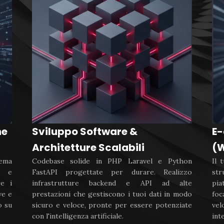
ne
Sviluppo Software &
E
Architetture Scalabili
(W
tema
Codebase solide in PHP Laravel e Python
Il 
I e
FastAPI progettate per durare. Realizzo
str
re i
infrastrutture backend e API ad alte
pi
ve e
prestazioni che gestiscono i tuoi dati in modo
foc
o su
sicuro e veloce, pronte per essere potenziate
vel
con l'intelligenza artificiale.
int