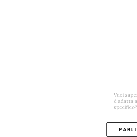
Vuoi sape
è adatta 
specifico
PARL