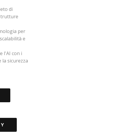
eto di
trutture
cnologia per
calabilità e
 l'AI con i
 la sicurezza
DY