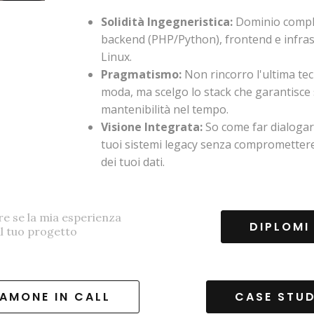
Solidità Ingegneristica:
Dominio compl
backend (PHP/Python), frontend e infras
Linux.
Pragmatismo:
Non rincorro l'ultima te
moda, ma scelgo lo stack che garantisce s
mantenibilità nel tempo.
Visione Integrata:
So come far dialogare
tuoi sistemi legacy senza compromettere
dei tuoi dati.
re se la mia esperienza
DIPLOMI
al tuo progetto
?
IAMONE IN CALL
CASE STU