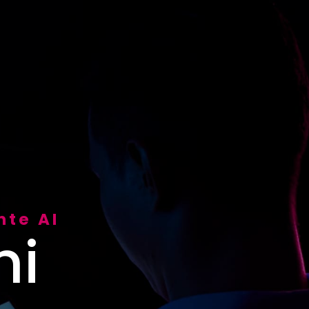
nte AI
hi