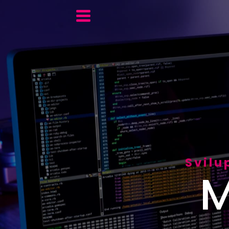
Svilu
M