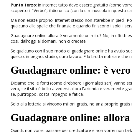
Punto terzo
: in internet tutto deve essere gratuito (come vorr
scoperto il "Verbo", il dio unico (con la d minuscola in questo ca
Ma non esiste proprio! Internet stesso non starebbe in piedi. Poss
qualcuno alle spalle che finanzia e quando finiscono i soldi i servi
Guadagnare online allora è veramente un mito? No, in effetti 
cosi, dall'oggi al domani, non ci credete.
Se qualcuno con il suo modo di guadagnare online ha avuto succ
questo: impegno, studio, duro lavoro. E la brutta notizia è che 
Guadagnare online: è vero 
Diciamo che le fonti (come direbbero i giornalisti seri) vanno se
vero, se il sito è bello a vedersi allora l'azienda è veramente gr
se, purtroppo, costa impegno e fatica.
Solo alla lotteria si vincono milioni gratis, no anzi proprio gra
Guadagnare online: allora 
Quindi, non vorrei passare per predicatore e non vorrei non farla