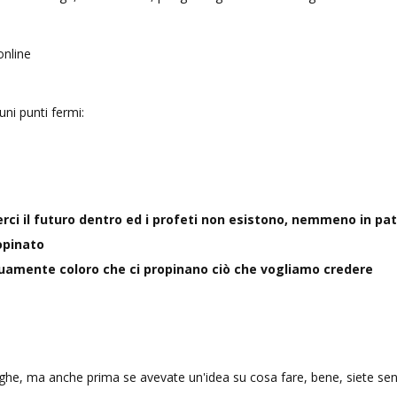
online
ni punti fermi:
erci il futuro dentro ed i profeti non esistono, nemmeno in pat
opinato
quamente coloro che ci propinano ciò che vogliamo credere
ighe, ma anche prima se avevate un'idea su cosa fare, bene, siete senz