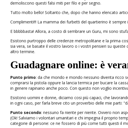
demoliscono questi falsi miti per filo e per segno.
Tutto molto bello! Soltanto che, dopo che hanno elencato articoli 
Complimenti!!! La mamma dei furbetti del quartierino è sempre in
E bbbbbasta! Allora, a costo di sembrare un Guru, mi sono stufat
Esistono purtroppo delle credenze metropolitane e la prima co
sia vera, se basate il vostro lavoro o i vostri pensieri su quest
altro termine.
Guadagnare online: è vera
Punto primo
: da che mondo e mondo nessuno diventa ricco senz
comprarsi la pistola oppure la lancia termica per bucare la cassafo
in genere rapinano anche poco. Con questo non voglio incentiv
Esistono uomini e donne, diciamo cosi più capaci, che lavora
in ogni caso, per farla breve cito un proverbio delle mie parti: 
Punto secondo
: nessuno fa niente per niente. Ovvero non as
(Ok! Salviamo i volontari umanitari e chi impegna il proprio temp
categorie di persone: ce ne fossero di più come tutti questi il 