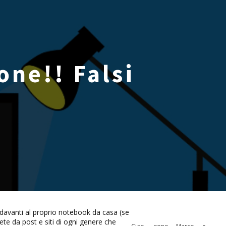
one!! Falsi
o davanti al proprio notebook da casa (se
te da post e siti di ogni genere che