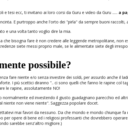
e tesi ecc, ti invitano ai loro corsi da Guru e video da Guru ......
a pa
cinta. E purtroppo anche l'orto dei "pirla" da sempre buoni raccolti, 
o e una volta tanto voglio dire la mia.
sa che bisogna fare è non credere alle leggende metropolitane, non 
e credenze siete messi proprio male, se le alimentate siete degli irres
mente possibile?
a fare niente e/o senza investire dei soldi, per assurdo anche il lad
rte. I più scettici diranno ".. ci sono quelli che fanno le rapine col t
are le rapine, assolutamente NO!
ndo normalmente ed investendo il giusto guadagnano parecchio ed al
"dal niente non viene niente". Saggezza popolare docet.
pettatevi mai favori da nessuno. Da che mondo e mondo chiunque fa u
o per opere di bene ed i religiosi professanti che dovrebbero operare p
mondo sarebbe senz'altro migliore.)