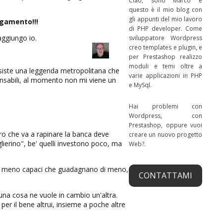
Ciao, sono Marco e
questo è il mio blog con
gli appunti del mio lavoro
gamento!!!
di PHP developer. Come
aggiungo io.
sviluppatore Wordpress
creo templates e plugin, e
per Prestashop realizzo
moduli e temi oltre a
esiste una leggenda metropolitana che
varie applicazioni in PHP
ponsabili, al momento non mi viene un
e MySql.
Hai problemi con
Wordpress, con
Prestashop, oppure vuoi
ro che va a rapinare la banca deve
creare un nuovo progetto
aglierino", be' quelli investono poco, ma
Web?.
tri meno capaci che guadagnano di meno,
CONTATTAMI
na cosa ne vuole in cambio un'altra.
er il bene altrui, insieme a poche altre