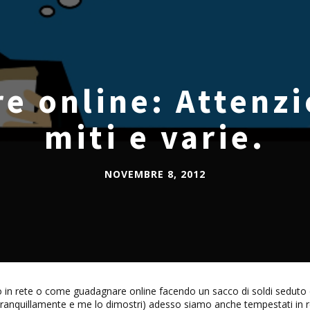
 online: Attenzi
miti e varie.
NOVEMBRE 8, 2012
nario in rete o come guadagnare online facendo un sacco di soldi sedut
 tranquillamente e me lo dimostri) adesso siamo anche tempestati in re