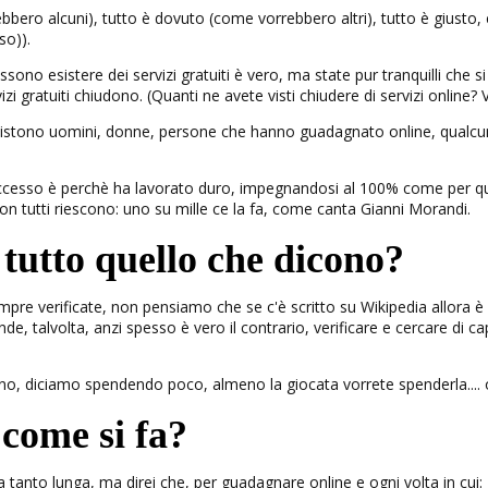
ebbero alcuni), tutto è dovuto (come vorrebbero altri), tutto è giusto,
so)).
ono esistere dei servizi gratuiti è vero, ma state pur tranquilli che si
zi gratuiti chiudono. (Quanti ne avete visti chiudere di servizi online? Ve
esistono uomini, donne, persone che hanno guadagnato online, qualcu
esso è perchè ha lavorato duro, impegnandosi al 100% come per quals
non tutti riescono: uno su mille ce la fa, come canta Gianni Morandi.
tutto quello che dicono?
mpre verificate, non pensiamo che se c'è scritto su Wikipedia allora è 
ande, talvolta, anzi spesso è vero il contrario, verificare e cercare di
tis no, diciamo spendendo poco, almeno la giocata vorrete spenderla....
come si fa?
 tanto lunga, ma direi che, per guadagnare online e ogni volta in cui: