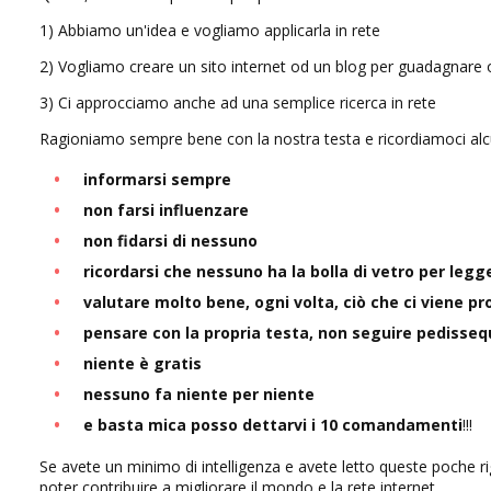
1) Abbiamo un'idea e vogliamo applicarla in rete
2) Vogliamo creare un sito internet od un blog per guadagnare 
3) Ci approcciamo anche ad una semplice ricerca in rete
Ragioniamo sempre bene con la nostra testa e ricordiamoci alcu
informarsi sempre
non farsi influenzare
non fidarsi di nessuno
ricordarsi che nessuno ha la bolla di vetro per legg
valutare molto bene, ogni volta, ciò che ci viene pr
pensare con la propria testa, non seguire pedisse
niente è gratis
nessuno fa niente per niente
e basta mica posso dettarvi i 10 comandamenti
!!!
Se avete un minimo di intelligenza e avete letto queste poche r
poter contribuire a migliorare il mondo e la rete internet.