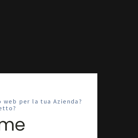
o web per la tua Azienda?
etto?
eme