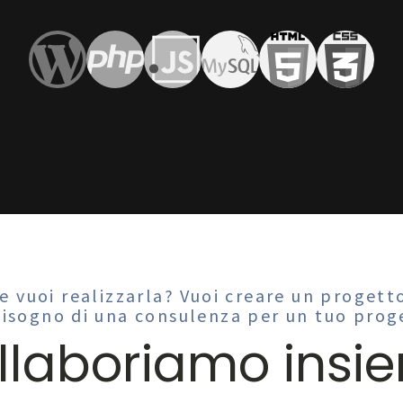
e vuoi realizzarla? Vuoi creare un progett
bisogno di una consulenza per un tuo prog
llaboriamo insi