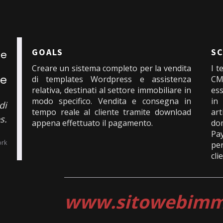
GOALS
SC
te
Creare un sistema completo per la vendita
I t
ce
di templates Wordpress e assistenza
CM
relativa, destinati al settore immobiliare in
ess
modo specifico. Vendita e consegna in
in
di
tempo reale al cliente tramite download
art
s.
appena effettuato il pagamento.
do
Pa
ork
pe
cli
www.sitowebimmo