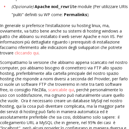
(Opzionale)
Apache
module (Per utilizzare URIs
mod_rewrite
"puliti" definiti su WP come:
Permalinks
)
In generale si preferisce l'installazione su hosting linux, ma,
ovviamente, va tutto bene anche su sistemi di hosting windows a
patto che abbiano su installato il web server Apache e non IIS. Per
informazioni più dettagliate riguardo i prerequisiti di installazione
facciamo riferimento alle indicazioni degli sviluppatori che potrete
trovare
cliccando qui
.
Scompattiamo la versione che abbiamo appena scaricato nel nostro
computer, poi abbiamo bisogno di connetterci via FTP allo spazio
hosting, preferibilmente alla cartella principale del nostro spazio
hosting che risponde a nomi diversi a seconda del Provider, per farlo
ci vuole un software FTP che troveremo in rete tra tanti software
free, io consiglio FileZilla,
scaricabile qui
, perchè personalmente lo
uso con soddisfazione, ma ognuno può naturalmente usare quello
che vuole. Ora è necessario creare un database MySql nel nostro
hosting, qui la cosa può diventare complicata, ma la maggior parte
dei servizi di hosting può farlo in maniera automatica ed è
assolutamente preferibile che sia cosi, dobbiamo solo sapere: il
collegamento URL a MySQL che in genere, nel 95% dei casi è
"localhost", però alcuni provider lo configurano in maniera diversa e