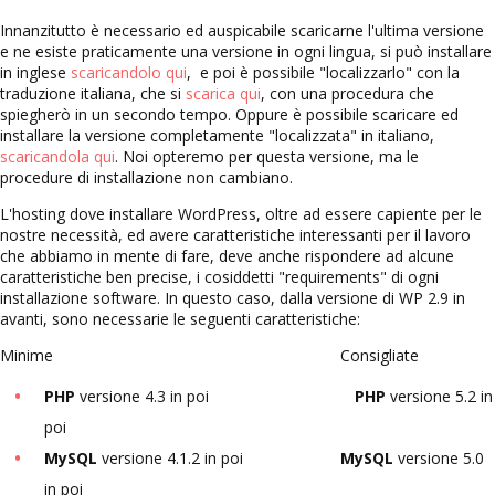
Innanzitutto è necessario ed auspicabile scaricarne l'ultima versione
e ne esiste praticamente una versione in ogni lingua, si può installare
in inglese
scaricandolo qui
, e poi è possibile "localizzarlo" con la
traduzione italiana, che si
scarica qui
, con una procedura che
spiegherò in un secondo tempo. Oppure è possibile scaricare ed
installare la versione completamente "localizzata" in italiano,
scaricandola qui
. Noi opteremo per questa versione, ma le
procedure di installazione non cambiano.
L'hosting dove installare WordPress, oltre ad essere capiente per le
nostre necessità, ed avere caratteristiche interessanti per il lavoro
che abbiamo in mente di fare, deve anche rispondere ad alcune
caratteristiche ben precise, i cosiddetti "requirements" di ogni
installazione software. In questo caso, dalla versione di WP 2.9 in
avanti, sono necessarie le seguenti caratteristiche:
Minime Consigliate
PHP
versione 4.3 in poi
PHP
versione 5.2 in
poi
MySQL
versione 4.1.2 in poi
MySQL
versione 5.0
in poi