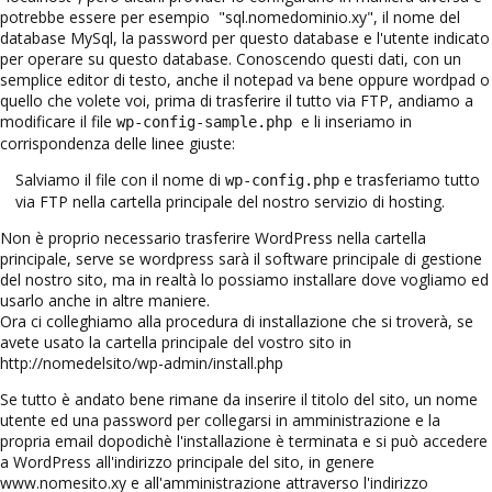
potrebbe essere per esempio "sql.nomedominio.xy", il nome del
database MySql, la password per questo database e l'utente indicato
per operare su questo database. Conoscendo questi dati, con un
semplice editor di testo, anche il notepad va bene oppure wordpad o
quello che volete voi, prima di trasferire il tutto via FTP, andiamo a
modificare il file
e li inseriamo in
wp-config-sample.php
corrispondenza delle linee giuste:
Salviamo il file con il nome di
e trasferiamo tutto
wp-config.php
via FTP nella cartella principale del nostro servizio di hosting.
Non è proprio necessario trasferire WordPress nella cartella
principale, serve se wordpress sarà il software principale di gestione
del nostro sito, ma in realtà lo possiamo installare dove vogliamo ed
usarlo anche in altre maniere.
Ora ci colleghiamo alla procedura di installazione che si troverà, se
avete usato la cartella principale del vostro sito in
http://nomedelsito/wp-admin/install.php
Se tutto è andato bene rimane da inserire il titolo del sito, un nome
utente ed una password per collegarsi in amministrazione e la
propria email dopodichè l'installazione è terminata e si può accedere
a WordPress all'indirizzo principale del sito, in genere
www.nomesito.xy e all'amministrazione attraverso l'indirizzo