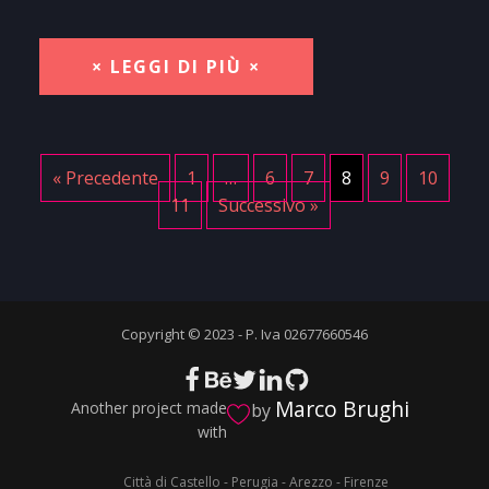
× LEGGI DI PIÙ ×
« Precedente
1
…
6
7
8
9
10
11
Successivo »
Copyright © 2023 - P. Iva 02677660546
Marco Brughi
Another project made
by
with
Città di Castello - Perugia - Arezzo - Firenze